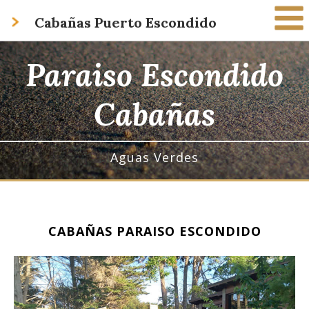
Cabañas Puerto Escondido
HOME
Paraiso Escondido
CABAÑAS
Cabañas
APARTS
HOSTERIAS
Aguas Verdes
POSADAS
CONTACTO
CABAÑAS PARAISO ESCONDIDO